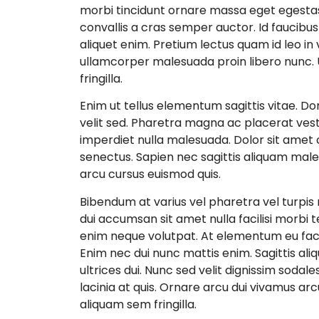
morbi tincidunt ornare massa eget egestas p
convallis a cras semper auctor. Id faucibus n
aliquet enim. Pretium lectus quam id leo in v
ullamcorper malesuada proin libero nunc. U
fringilla.
Enim ut tellus elementum sagittis vitae. D
velit sed. Pharetra magna ac placerat vest
imperdiet nulla malesuada. Dolor sit amet c
senectus. Sapien nec sagittis aliquam male
arcu cursus euismod quis.
Bibendum at varius vel pharetra vel turpis
dui accumsan sit amet nulla facilisi morbi
enim neque volutpat. At elementum eu facili
Enim nec dui nunc mattis enim. Sagittis a
ultrices dui. Nunc sed velit dignissim sodale
lacinia at quis. Ornare arcu dui vivamus arcu
aliquam sem fringilla.