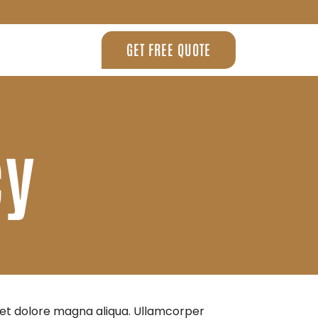
GET FREE QUOTE
cy
e et dolore magna aliqua. Ullamcorper