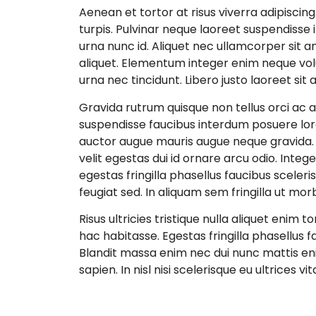
Aenean et tortor at risus viverra adipiscin
turpis. Pulvinar neque laoreet suspendisse
urna nunc id. Aliquet nec ullamcorper sit 
aliquet. Elementum integer enim neque vol
urna nec tincidunt. Libero justo laoreet sit
Gravida rutrum quisque non tellus orci ac a
suspendisse faucibus interdum posuere lorem
auctor augue mauris augue neque gravida. Ma
velit egestas dui id ornare arcu odio. Integ
egestas fringilla phasellus faucibus sceler
feugiat sed. In aliquam sem fringilla ut morb
Risus ultricies tristique nulla aliquet enim to
hac habitasse. Egestas fringilla phasellus 
Blandit massa enim nec dui nunc mattis eni
sapien. In nisl nisi scelerisque eu ultrices