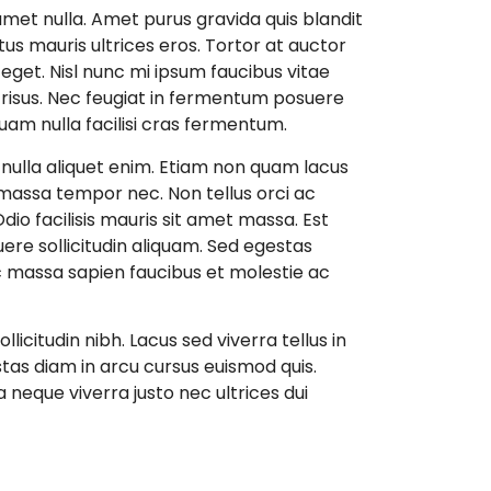
amet nulla. Amet purus gravida quis blandit
s mauris ultrices eros. Tortor at auctor
eget. Nisl nunc mi ipsum faucibus vitae
risus. Nec feugiat in fermentum posuere
quam nulla facilisi cras fermentum.
e nulla aliquet enim. Etiam non quam lacus
n massa tempor nec. Non tellus orci ac
io facilisis mauris sit amet massa. Est
uere sollicitudin aliquam. Sed egestas
ec massa sapien faucibus et molestie ac
ollicitudin nibh. Lacus sed viverra tellus in
stas diam in arcu cursus euismod quis.
neque viverra justo nec ultrices dui