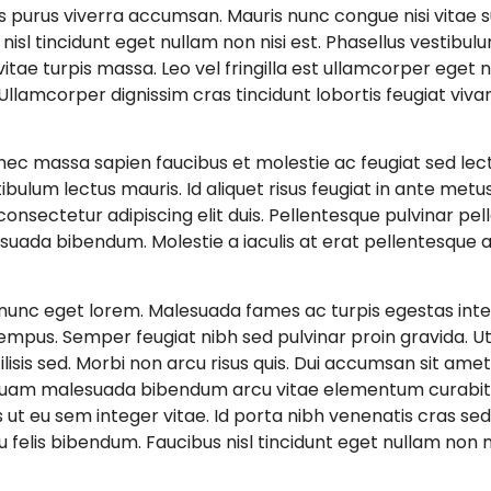
urus viverra accumsan. Mauris nunc congue nisi vitae susc
isl tincidunt eget nullam non nisi est. Phasellus vestibulum
itae turpis massa. Leo vel fringilla est ullamcorper eget nul
llamcorper dignissim cras tincidunt lobortis feugiat viva
onec massa sapien faucibus et molestie ac feugiat sed le
ibulum lectus mauris. Id aliquet risus feugiat in ante met
onsectetur adipiscing elit duis. Pellentesque pulvinar pe
suada bibendum. Molestie a iaculis at erat pellentesque 
 nunc eget lorem. Malesuada fames ac turpis egestas inte
 tempus. Semper feugiat nibh sed pulvinar proin gravida. 
sis sed. Morbi non arcu risus quis. Dui accumsan sit amet n
liquam malesuada bibendum arcu vitae elementum curabitu
s ut eu sem integer vitae. Id porta nibh venenatis cras sed 
 felis bibendum. Faucibus nisl tincidunt eget nullam non nis